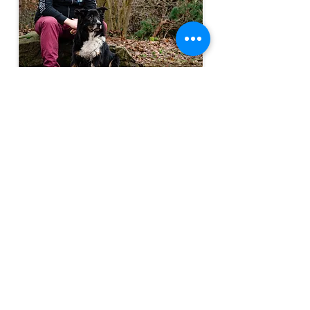
Gemeinsam haben wir nach unserer
Tierheim-Zeit den Schritt in die
Selbstständigkeit gewagt. Um unser
Know-how zu vertiefen, starteten wir
2024 in die
Start.Ab.-
Hundetrainer:innenausbildung
bei
Normen Mrozinski.
Heute bin ich als
zertifizierter
Hundetrainer
und Hundebetreuer für
euch und eure Vierbeiner da – mit Herz,
Fachwissen und großer Dankbarkeit für
das Vertrauen, das ihr mir