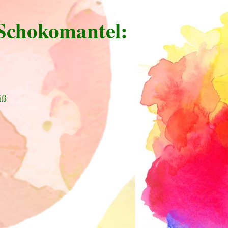
Schokomantel:
iß