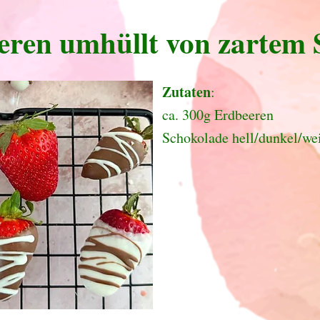
eren umhüllt von zartem 
Zutaten
:
ca. 300g Erdbeeren
Schokolade hell/dunkel/we